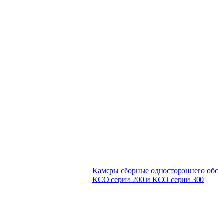
Камеры сборные одностороннего об
КСО серии 200 и КСО серии 300