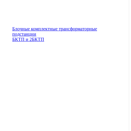
Блочные комплектные трансформаторные
подстанции
БКТП и 2БКТП