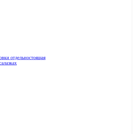
овки отдельностоящая
алазках