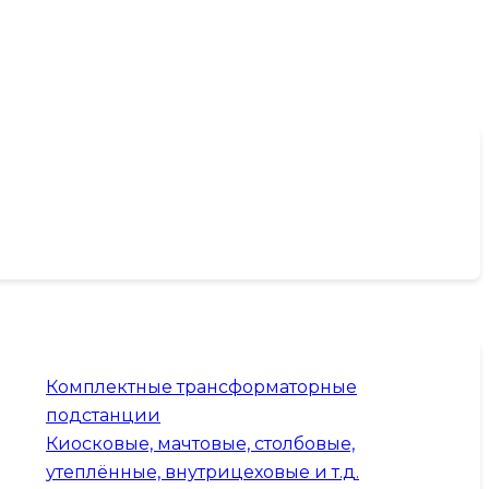
Комплектные трансформаторные
подстанции
Киосковые, мачтовые, столбовые,
утеплённые, внутрицеховые и т.д.